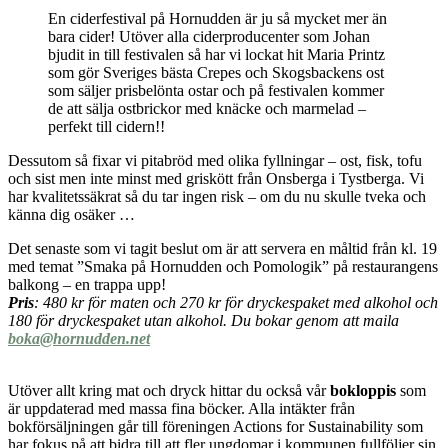
En ciderfestival på Hornudden är ju så mycket mer än
bara cider! Utöver alla ciderproducenter som Johan
bjudit in till festivalen så har vi lockat hit Maria Printz
som gör Sveriges bästa Crepes och Skogsbackens ost
som säljer prisbelönta ostar och på festivalen kommer
de att sälja ostbrickor med knäcke och marmelad –
perfekt till cidern!!
Dessutom så fixar vi pitabröd med olika fyllningar – ost, fisk, tofu
och sist men inte minst med griskött från Onsberga i Tystberga. Vi
har kvalitetssäkrat så du tar ingen risk – om du nu skulle tveka och
känna dig osäker …
Det senaste som vi tagit beslut om är att servera en måltid från kl. 19
med temat ”Smaka på Hornudden och Pomologik” på restaurangens
balkong – en trappa upp!
Pris
: 480 kr för maten och 270 kr för dryckespaket med alkohol och
180 för dryckespaket utan alkohol. Du bokar genom att maila
boka@hornudden.net
Utöver allt kring mat och dryck hittar du också vår
bokloppis
som
är uppdaterad med massa fina böcker. Alla intäkter från
bokförsäljningen går till föreningen Actions for Sustainability som
har fokus på att bidra till att fler ungdomar i kommunen fullföljer sin