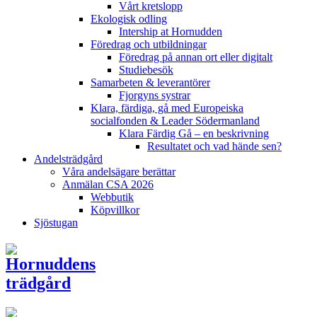
Vårt kretslopp
Ekologisk odling
Intership at Hornudden
Föredrag och utbildningar
Föredrag på annan ort eller digitalt
Studiebesök
Samarbeten & leverantörer
Fjorgyns systrar
Klara, färdiga, gå med Europeiska
socialfonden & Leader Södermanland
Klara Färdig Gå – en beskrivning
Resultatet och vad hände sen?
Andelsträdgård
Våra andelsägare berättar
Anmälan CSA 2026
Webbutik
Köpvillkor
Sjöstugan