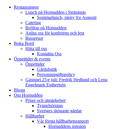
Restaurangen
Lunch på Hornudden i Strängnäs
Sommarlunch, meny 9:e Augusti
Catering
Bröllop på Hornudden
Anlita oss för konferens och fest
Bussresor
Boka Bord
Hitta till oss
Kontakta Oss
Öppettider & events
Öppettider
Gårdsbutik
Personuppgiftspolicy
Gästspel 25:e juli: Fredrik Hedlund och Lena
Engelmark Embertsén
Blogg
Om Hornudden
Priser och utmärkelser
Tynnelsörutan
Sveriges skönaste gårdar
Hållbarhet
Vår första hållbarhetsrapport
Hornuddens mission