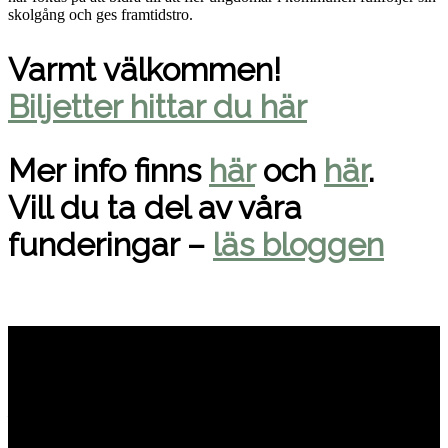
skolgång och ges framtidstro.
Varmt välkommen!
Biljetter hittar du här
Mer info finns
här
och
här
.
Vill du ta del av våra
funderingar –
läs bloggen
Hornuddens trädgård
Aspö Hornudden
645 93 Strängnäs
E-post
kontakt@hornudden.net
Telefon
0152–326 18
Swish
1236948244