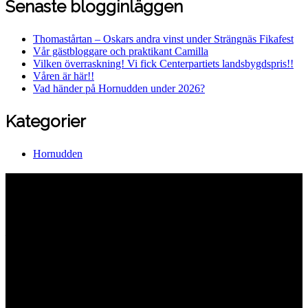
Senaste blogginläggen
Thomastårtan – Oskars andra vinst under Strängnäs Fikafest
Vår gästbloggare och praktikant Camilla
Vilken överraskning! Vi fick Centerpartiets landsbygdspris!!
Våren är här!!
Vad händer på Hornudden under 2026?
Kategorier
Hornudden
Hornuddens trädgård
Aspö Hornudden
645 93 Strängnäs
E-post
kontakt@hornudden.net
Telefon
0152–326 18
Swish
1236948244
Org.nr
570128–1627
Ekologisk odling med restaurang och