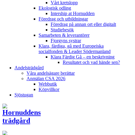
Vårt kretslopp
Ekologisk odling
Intership at Hornudden
Föredrag och utbildningar
Föredrag på annan ort eller digitalt
Studiebesök
Samarbeten & leverantörer
Fjorgyns systrar
Klara, färdiga, gå med Europeiska
socialfonden & Leader Södermanland
Klara Färdig Gå – en beskrivning
Resultatet och vad hände sen?
Andelsträdgård
Våra andelsägare berättar
Anmälan CSA 2026
Webbutik
Köpvillkor
Sjöstugan