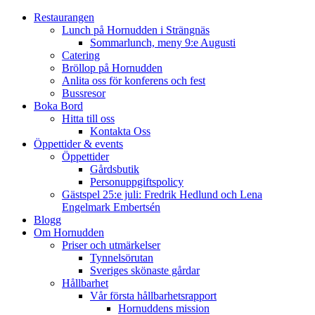
Restaurangen
Lunch på Hornudden i Strängnäs
Sommarlunch, meny 9:e Augusti
Catering
Bröllop på Hornudden
Anlita oss för konferens och fest
Bussresor
Boka Bord
Hitta till oss
Kontakta Oss
Öppettider & events
Öppettider
Gårdsbutik
Personuppgiftspolicy
Gästspel 25:e juli: Fredrik Hedlund och Lena
Engelmark Embertsén
Blogg
Om Hornudden
Priser och utmärkelser
Tynnelsörutan
Sveriges skönaste gårdar
Hållbarhet
Vår första hållbarhetsrapport
Hornuddens mission