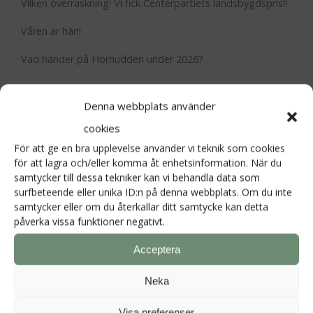
Vilken överraskning! Vi fick Centerpartiets landsbygdspris!!
Våren är här!!
Vad händer på Hornudden under 2026?
Denna webbplats använder
Kategorier
cookies
Hornudden
För att ge en bra upplevelse använder vi teknik som cookies
för att lagra och/eller komma åt enhetsinformation. När du
samtycker till dessa tekniker kan vi behandla data som
surfbeteende eller unika ID:n på denna webbplats. Om du inte
samtycker eller om du återkallar ditt samtycke kan detta
påverka vissa funktioner negativt.
Acceptera
Neka
Hornuddens trädgård
Visa preferenser