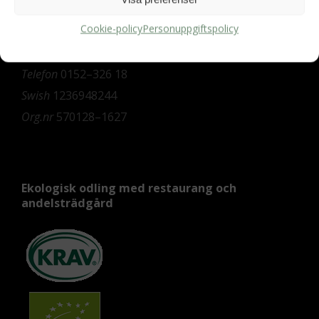
Aspö Hornudden
Cookie-policy
Personuppgiftspolicy
645 93 Strängnäs
E-post
kontakt@hornudden.net
Telefon
0152–326 18
Swish
1236948244
Org.nr
570128–1627
Ekologisk odling med restaurang och
andelsträdgård