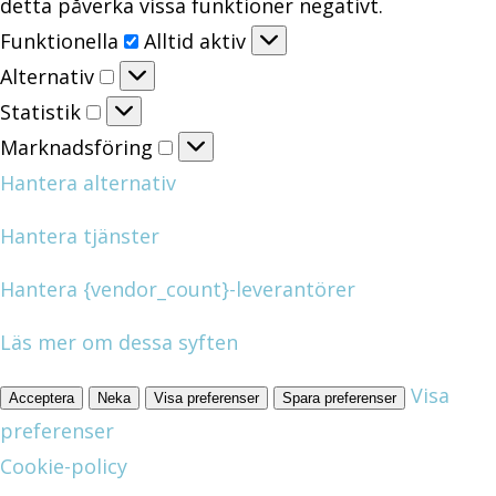
detta påverka vissa funktioner negativt.
Funktionella
Funktionella
Alltid aktiv
Alternativ
Alternativ
Statistik
Statistik
Marknadsföring
Marknadsföring
Hantera alternativ
Hantera tjänster
Hantera {vendor_count}-leverantörer
Läs mer om dessa syften
Visa
Acceptera
Neka
Visa preferenser
Spara preferenser
preferenser
Cookie-policy