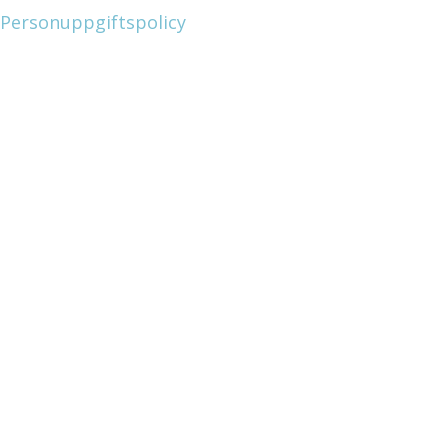
Personuppgiftspolicy
Mat & Människor 20-21:a
september kl. 11-17
Fjärdhundraland
Föreningen
är kända för sina härliga
rundor och helgen den 20-21 september är det dags för
Mat & Människor
matrundan
då du som gäst och och