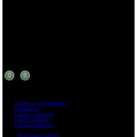
645 93 Strängnäs
E-post
kontakt@hornudden.net
Telefon
0152–326 18
Swish
1236948244
Org.nr
570128–1627
Ekologisk odling med restaurang och
andelsträdgård
Följ oss på Instagram och Facebook
Meny
Vad gör vi på Hornudden?
Kontakta oss
Catering i Strängnäs
Lunch i Strängnäs
Personuppgiftspolicy
© 2026
Hornuddens trädgård
All Rights Reserved.