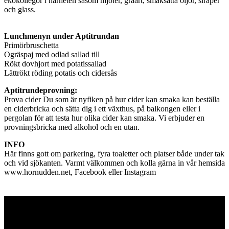
ekokollegor i närheten såsom mjöler, gråärt, smaksatta oljor, siraper
och glass.
Lunchmenyn under Aptitrundan
Primörbruschetta
Ogräspaj med odlad sallad till
Rökt dovhjort med potatissallad
Lättrökt röding potatis och cidersås
Aptitrundeprovning:
Prova cider Du som är nyfiken på hur cider kan smaka kan beställa
en ciderbricka och sätta dig i ett växthus, på balkongen eller i
pergolan för att testa hur olika cider kan smaka. Vi erbjuder en
provningsbricka med alkohol och en utan.
INFO
Här finns gott om parkering, fyra toaletter och platser både under tak
och vid sjökanten. Varmt välkommen och kolla gärna in vår hemsida
www.hornudden.net, Facebook eller Instagram
Hornuddens trädgård
Aspö Hornudden