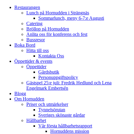
Restaurangen
Lunch på Hornudden i Strängnäs
Sommarlunch, meny 6-7:e Augusti
Catering
Bröllop på Hornudden
Anlita oss för konferens och fest
Bussresor
Boka Bord
Hitta till oss
Kontakta Oss
Öppettider & events
Öppettider
Gårdsbutik
Personuppgiftspolicy
Gästspel 25:e juli: Fredrik Hedlund och Lena
Engelmark Embertsén
Blogg
Om Hornudden
Priser och utmärkelser
Tynnelsörutan
Sveriges skönaste gårdar
Hållbarhet
Vår första hållbarhetsrapport
Hornuddens mission