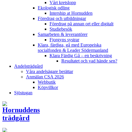
Vårt kretslopp
Ekologisk odling
Intership at Hornudden
Föredrag och utbildningar
Föredrag på annan ort eller digitalt
Studiebesök
Samarbeten & leverantörer
Fjorgyns systrar
Klara, färdiga, gå med Europeiska
socialfonden & Leader Södermanland
Klara Färdig Gå – en beskrivning
Resultatet och vad hände sen?
Andelsträdgård
Våra andelsägare berättar
Anmälan CSA 2026
Webbutik
Köpvillkor
Sjöstugan