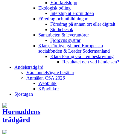
Vårt kretslopp
Ekologisk odling
Intership at Hornudden
Föredrag och utbildningar
Föredrag på annan ort eller digitalt
Studiebesök
Samarbeten & leverantörer
Fjorgyns systrar
Klara, färdiga, gå med Europeiska
socialfonden & Leader Södermanland
Klara Färdig Gå – en beskrivning
Resultatet och vad hände sen?
Andelsträdgård
Våra andelsägare berättar
Anmälan CSA 2026
Webbutik
Köpvillkor
Sjöstugan