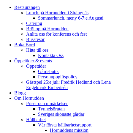
Restaurangen
Lunch på Hornudden i Strängnäs
Sommarlunch, meny 6-7:e Augusti
Catering
Bröllop på Hornudden
Anlita oss för konferens och fest
Bussresor
Boka Bord
Hitta till oss
Kontakta Oss
Öppettider & events
Öppettider
Gårdsbutik
Personuppgiftspolicy
Gästspel 25:e juli: Fredrik Hedlund och Lena
Engelmark Embertsén
Blogg
Om Hornudden
Priser och utmärkelser
Tynnelsörutan
Sveriges skönaste gårdar
Hållbarhet
Vår första hållbarhetsrapport
Hornuddens mission