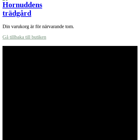
Din varukorg är för närvarande tom.
Gå tillbaka till butiken
Hornuddens trädgård
Aspö Hornudden
645 93 Strängnäs
E-post
kontakt@hornudden.net
Telefon
0152–326 18
Swish
1236948244
Org.nr
570128–1627
Ekologisk odling med restaurang och
andelsträdgård
Följ oss på Instagram och Facebook