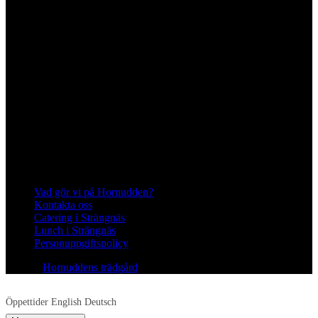
Telefon
0152–326 18
Swish
1236948244
Org.nr
570128–1627
Ekologisk odling med restaurang och
andelsträdgård
Följ oss på Instagram och Facebook
Meny
Vad gör vi på Hornudden?
Kontakta oss
Catering i Strängnäs
Lunch i Strängnäs
Personuppgiftspolicy
© 2026
Hornuddens trädgård
All Rights Reserved.
Öppettider
English
Deutsch