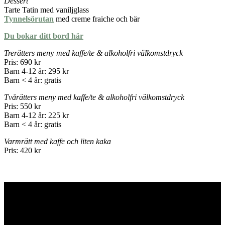
Dessert
Tarte Tatin med vaniljglass
Tynnelsörutan
med creme fraiche och bär
Du bokar ditt bord här
Trerätters men
y
med kaffe/te & alkoholfri välkomstdryck
Pris: 690 kr
Barn 4-12 år: 295 kr
Barn < 4 år: gratis
Tvårätters meny med kaffe/te & alkoholfri välkomstdryck
Pris: 550 kr
Barn 4-12 år: 225 kr
Barn < 4 år: gratis
Varmrätt med kaffe och liten kaka
Pris: 420 kr
Hornuddens trädgård
Aspö Hornudden
645 93 Strängnäs
E-post
kontakt@hornudden.net