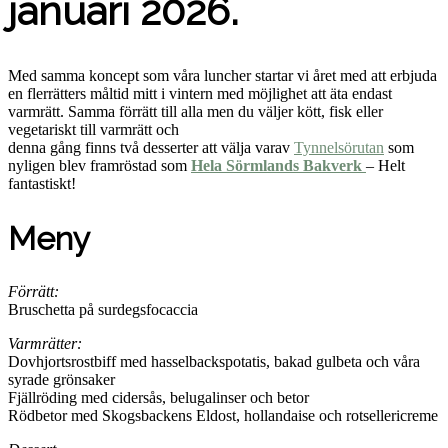
januari 2026.
Med samma koncept som våra luncher startar vi året med att erbjuda
en flerrätters måltid mitt i vintern med möjlighet att äta endast
varmrätt. Samma förrätt till alla men du väljer kött, fisk eller
vegetariskt till varmrätt och
denna gång finns två desserter att välja varav
Tynnelsörutan
som
nyligen blev framröstad som
Hela Sörmlands Bakverk
– Helt
fantastiskt!
Meny
Förrätt:
Bruschetta på surdegsfocaccia
Varmrätter:
Dovhjortsrostbiff med hasselbackspotatis, bakad gulbeta och våra
syrade grönsaker
Fjällröding med cidersås, belugalinser och betor
Rödbetor med Skogsbackens Eldost, hollandaise och rotsellericreme