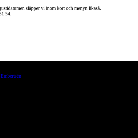
Augustidatumen släpper vi inom kort och menyn likaså.
51 54.
k Embertsén