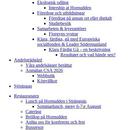
Ekologisk odling
Intership at Hornudden
Föredrag och utbildningar
Föredrag på annan ort eller digitalt
Studiebesök
Samarbeten & leverantörer
Fjorgyns systrar
Klara, färdiga, gå med Europeiska
socialfonden & Leader Södermanland
Klara Färdig Gå – en beskrivning
Resultatet och vad hände sen?
Andelsträdgård
Våra andelsägare berättar
Anmälan CSA 2026
Webbutik
Köpvillkor
Sjöstugan
Restaurangen
Lunch på Hornudden i Strängnäs
Sommarlunch, meny 6-7:e Augusti
Catering
Bröllop på Hornudden
Anlita oss för konferens och fest
Bussresor