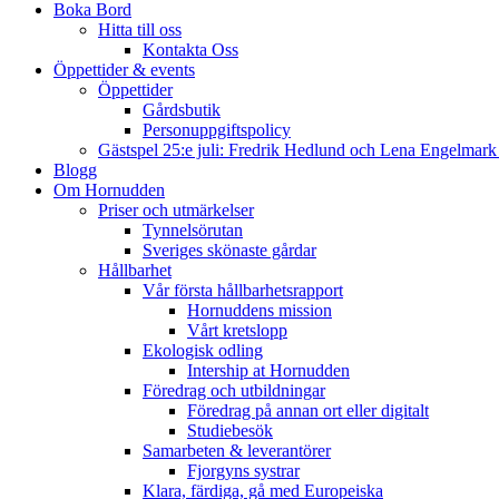
Boka Bord
Hitta till oss
Kontakta Oss
Öppettider & events
Öppettider
Gårdsbutik
Personuppgiftspolicy
Gästspel 25:e juli: Fredrik Hedlund och Lena Engelmar
Blogg
Om Hornudden
Priser och utmärkelser
Tynnelsörutan
Sveriges skönaste gårdar
Hållbarhet
Vår första hållbarhetsrapport
Hornuddens mission
Vårt kretslopp
Ekologisk odling
Intership at Hornudden
Föredrag och utbildningar
Föredrag på annan ort eller digitalt
Studiebesök
Samarbeten & leverantörer
Fjorgyns systrar
Klara, färdiga, gå med Europeiska