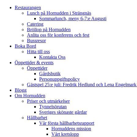
Restaurangen
Lunch på Hornudden i Strängnäs
Sommarlunch, meny 6-7:e Augusti
Catering
Bröllop på Hornudden
Anlita oss för konferens och fest
Bussresor
Boka Bord
Hitta till oss
Kontakta Oss
Öppettider & events
Öppettider
Gårdsbutik
Personuppgiftspolicy
Gästspel 25:e juli: Fredrik Hedlund och Lena Engelmar
Blogg
Om Hornudden
Priser och utmärkelser
Tynnelsörutan
Sveriges skönaste gårdar
Hållbarhet
Vår första hållbarhetsrapport
Hornuddens mission
Vårt kretslopp