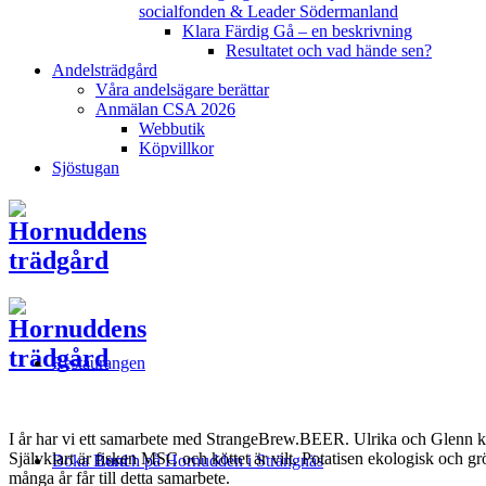
socialfonden & Leader Södermanland
Klara Färdig Gå – en beskrivning
Resultatet och vad hände sen?
Andelsträdgård
Våra andelsägare berättar
Anmälan CSA 2026
Webbutik
Köpvillkor
Sjöstugan
Restaurangen
I år har vi ett samarbete med StrangeBrew.BEER. Ulrika och Glenn ko
Självklart är fisken MSC och köttet är vilt. Potatisen ekologisk och grö
Boka Bord
Lunch på Hornudden i Strängnäs
många år får till detta samarbete.