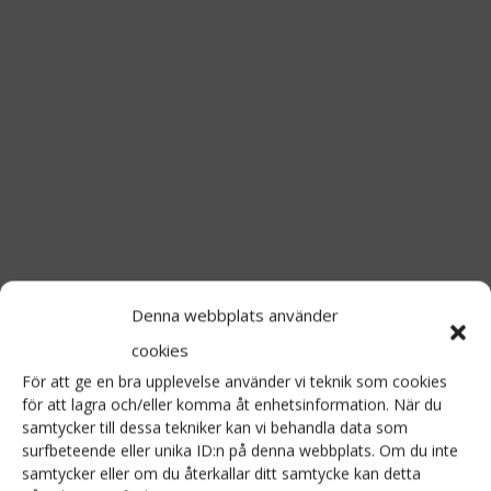
Lunchservering kl. 12-15, öppet i
gårdsbutik och loppis kl. 12-16
Vad är grejen med
Hornudden?
Här serverar vi mat på vårt vis: färgglad,
smakrik och lagad med omtanke om både
miljön och kommande generationer. En
stor del av det som hamnar på tallriken är
Denna webbplats använder
härodlat och skördat i vår egen ekologiska
cookies
odling. Det vi inte odlar själva köper vi från
För att ge en bra upplevelse använder vi teknik som cookies
våra ekolokala och vilda kollegor inom 20
för att lagra och/eller komma åt enhetsinformation. När du
samtycker till dessa tekniker kan vi behandla data som
mils radie, med några få undantag.
surfbeteende eller unika ID:n på denna webbplats. Om du inte
Rödingen kommer från Malgomajsjön i
samtycker eller om du återkallar ditt samtycke kan detta