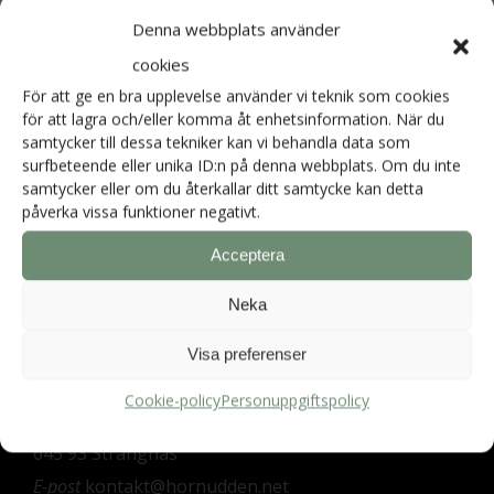
stolar/bord. Vi tillhanda håller både handsprit och
Denna webbplats använder
våtservetter på många platser.
cookies
För att ge en bra upplevelse använder vi teknik som cookies
för att lagra och/eller komma åt enhetsinformation. När du
samtycker till dessa tekniker kan vi behandla data som
surfbeteende eller unika ID:n på denna webbplats. Om du inte
samtycker eller om du återkallar ditt samtycke kan detta
påverka vissa funktioner negativt.
Acceptera
Neka
Visa preferenser
Hornuddens trädgård
Cookie-policy
Personuppgiftspolicy
Aspö Hornudden
645 93 Strängnäs
E-post
kontakt@hornudden.net