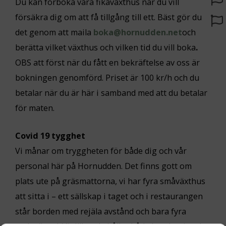
Du kan förboka våra fikaväxthus när du vill
försäkra dig om att få tillgång till ett. Bäst gör du
det genom att maila
boka@hornudden.net
och
berätta vilket växthus och vilken tid du vill boka
.
OBS att först när du fått en bekräftelse av oss är
bokningen genomförd. Priset är 100 kr/h och du
betalar när du är här i samband med att du betalar
för maten.
Covid 19 tygghet
Vi månar om tryggheten för både dig och vår
personal här på Hornudden. Det finns gott om
plats ute på gräsmattorna, vi har fyra småväxthus
att sitta i – ett sällskap i taget och i restaurangen
står borden med rejäla avstånd och bara fyra