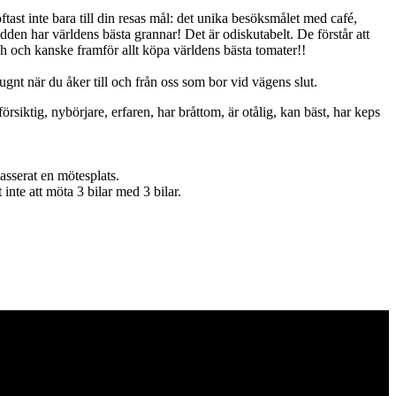
ast inte bara till din resas mål: det unika besöksmålet med café,
den har världens bästa grannar! Det är odiskutabelt. De förstår att
ch och kanske framför allt köpa världens bästa tomater!!
ugnt när du åker till och från oss som bor vid vägens slut.
rsiktig, nybörjare, erfaren, har bråttom, är otålig, kan bäst, har keps
asserat en mötesplats.
 inte att möta 3 bilar med 3 bilar.