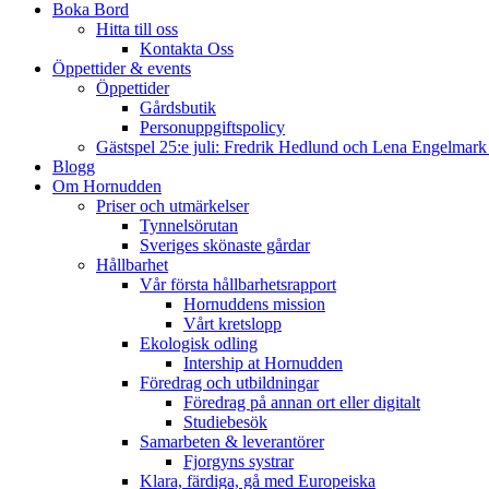
Boka Bord
Hitta till oss
Kontakta Oss
Öppettider & events
Öppettider
Gårdsbutik
Personuppgiftspolicy
Gästspel 25:e juli: Fredrik Hedlund och Lena Engelmar
Blogg
Om Hornudden
Priser och utmärkelser
Tynnelsörutan
Sveriges skönaste gårdar
Hållbarhet
Vår första hållbarhetsrapport
Hornuddens mission
Vårt kretslopp
Ekologisk odling
Intership at Hornudden
Föredrag och utbildningar
Föredrag på annan ort eller digitalt
Studiebesök
Samarbeten & leverantörer
Fjorgyns systrar
Klara, färdiga, gå med Europeiska