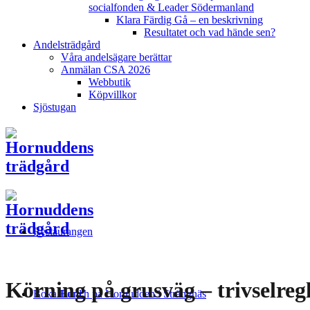
socialfonden & Leader Södermanland
Klara Färdig Gå – en beskrivning
Resultatet och vad hände sen?
Andelsträdgård
Våra andelsägare berättar
Anmälan CSA 2026
Webbutik
Köpvillkor
Sjöstugan
Restaurangen
Körning på grusväg – trivselreg
Boka Bord
Lunch på Hornudden i Strängnäs