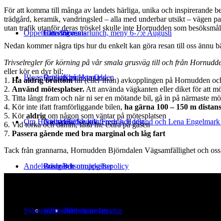
För att komma till många av landets härliga, unika och inspirerande b
trädgård, keramik, vandringsled – alla med underbar utsikt – vägen pas
utan trafik utanför deras tröskel skulle inte Hornudden som besöksmål 
Öppettider & events
Catering
Hitta till oss
Sommarlunch, meny 6-7:e Augusti
Nedan kommer några tips hur du enkelt kan göra resan till oss ännu bätt
Trivselregler för körning på vår smala grusväg till och från Hornudd
eller kör en dyr bil;
Blogg
Bröllop på Hornudden
Öppettider
Kontakta Oss
1.
Ha aldrig bråttom
till (eller ifrån) avkopplingen på Hornudden och
2.
Använd mötesplatser.
Att använda vägkanten eller diket för att mö
3. Titta långt fram och när ni ser en mötande bil, gå in på närmaste m
4. Kör inte ifatt framförliggande bilen,
ha gärna 100 – 150 m distans 
5. Kör
aldrig
om någon som väntar på mötesplatsen
Om Hornudden
Anlita oss för konferens och fest
Gästspel 25:e juli: Fredrik Hedlund och Lena Engelmar
Gårdsbutik
6. Vid torka och damm, lätta lite extra på gasen
7.
Passera gående med bra marginal och låg fart
Tack från grannarna, Hornudden Björndalen Vägsamfällighet och os
Andelsträdgård
Bussresor
Priser och utmärkelser
Personuppgiftspolicy
Hornuddens trädgård
Aspö Hornudden
645 93 Strängnäs
Sjöstugan
Hållbarhet
Våra andelsägare berättar
Tynnelsörutan
E-post
kontakt@hornudden.net