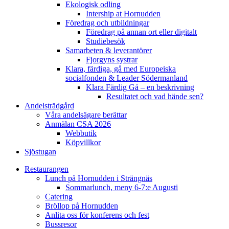
Ekologisk odling
Intership at Hornudden
Föredrag och utbildningar
Föredrag på annan ort eller digitalt
Studiebesök
Samarbeten & leverantörer
Fjorgyns systrar
Klara, färdiga, gå med Europeiska
socialfonden & Leader Södermanland
Klara Färdig Gå – en beskrivning
Resultatet och vad hände sen?
Andelsträdgård
Våra andelsägare berättar
Anmälan CSA 2026
Webbutik
Köpvillkor
Sjöstugan
Restaurangen
Lunch på Hornudden i Strängnäs
Sommarlunch, meny 6-7:e Augusti
Catering
Bröllop på Hornudden
Anlita oss för konferens och fest
Bussresor