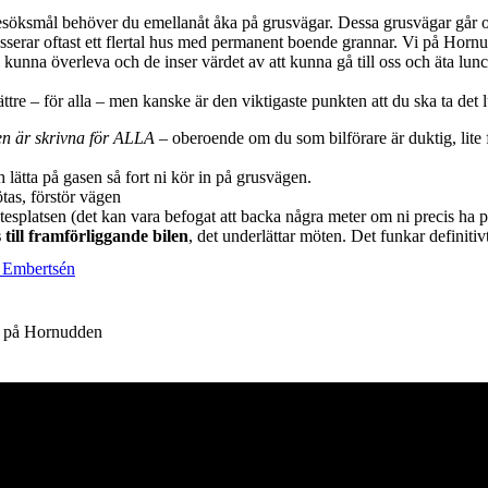
esöksmål behöver du emellanåt åka på grusvägar. Dessa grusvägar går oft
serar oftast ett flertal hus med permanent boende grannar. Vi på Hornud
kunna överleva och de inser värdet av att kunna gå till oss och äta lun
re – för alla – men kanske är den viktigaste punkten att du ska ta det l
en är skrivna för ALLA
– oberoende om du som bilförare är duktig, lite fö
 lätta på gasen så fort ni kör in på grusvägen.
tas, förstör vägen
ötesplatsen (det kan vara befogat att backa några meter om ni precis ha p
till framförliggande bilen
, det underlättar möten. Det funkar definitivt
k Embertsén
s på Hornudden