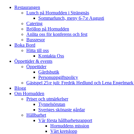
Restaurangen
Lunch på Hornudden i Strängnäs
Sommarlunch, meny 6-7:e Augusti
Catering
Bröllop på Hornudden
Anlita oss för konferens och fest
Bussresor
Boka Bord
Hitta till oss
Kontakta Oss
Öppettider & events
Öppettider
Gårdsbutik
Personuppgiftspolicy
Gästspel 25:e juli: Fredrik Hedlund och Lena Engelmar
Blogg
Om Hornudden
Priser och utmärkelser
Tynnelsörutan
Sveriges skönaste gårdar
Hållbarhet
Vår första hållbarhetsrapport
Hornuddens mission
Vårt kretslopp