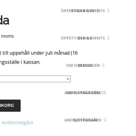
ÖPPETTIDER & EVENTS
BOKA BORD
da
sintervall:
k. moms
ÖPPETTIDER & EVENTS
BLOGG
00,00 kr
till uppehåll under juli månad (16
ngsställe i kassan.
00,00 kr
OM HORNUDDEN
BLOGG
ANDELSTRÄDGÅRD
OM HORNUDDEN
RUKORG
ANDELSTRÄDGÅRD
SJÖSTUGAN
:
Andelsträdgård