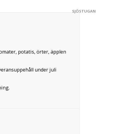
SJÖSTUGAN
tomater, potatis, örter, äpplen
everansuppehåll under juli
ning.