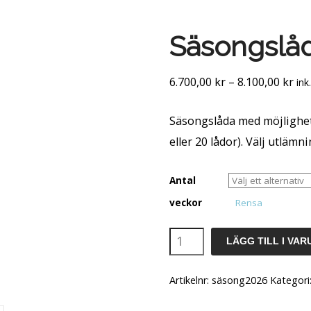
Säsongslå
Pri
6.700,00
kr
–
8.100,00
kr
in
6.7
Säsongslåda med möjlighet 
till
eller 20 lådor). Välj utlämni
8.1
Antal
veckor
Rensa
Säsongslåda
LÄGG TILL I VA
mängd
Artikelnr:
säsong2026
Kategori