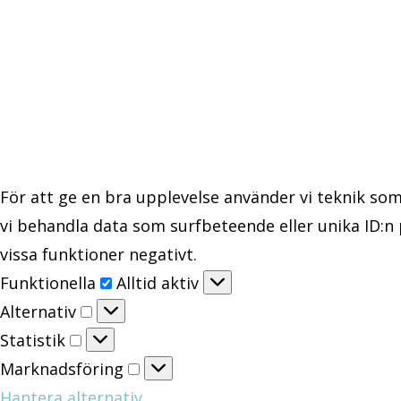
För att ge en bra upplevelse använder vi teknik som
vi behandla data som surfbeteende eller unika ID:n
vissa funktioner negativt.
Funktionella
Funktionella
Alltid aktiv
Alternativ
Alternativ
Statistik
Statistik
Marknadsföring
Marknadsföring
Hantera alternativ