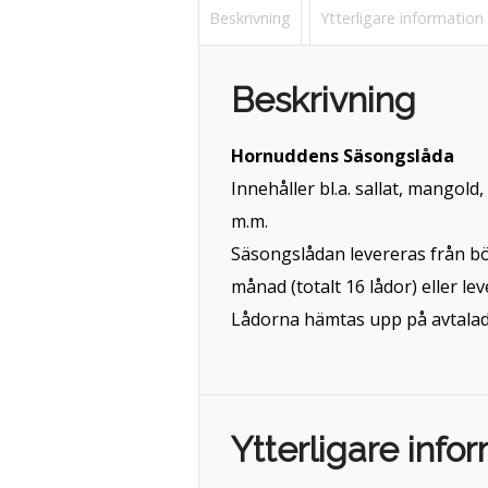
Beskrivning
Ytterligare information
Beskrivning
Hornuddens Säsongslåda
Innehåller bl.a. sallat, mangold
m.m.
Säsongslådan levereras från börj
månad (totalt 16 lådor) eller le
Lådorna hämtas upp på avtalad t
Ytterligare info