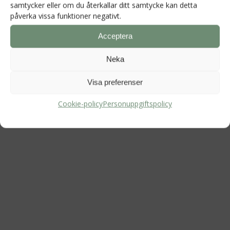
Org.nr
570128–1627
samtycker eller om du återkallar ditt samtycke kan detta
påverka vissa funktioner negativt.
Acceptera
Ekologisk odling med restaurang och
Neka
andelsträdgård
Visa preferenser
Cookie-policy
Personuppgiftspolicy
Följ oss på Instagram och Facebook