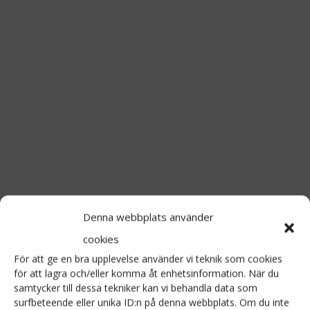
LOGGA IN
Glömt ditt lösenord?
Hornuddens trädgård
Aspö Hornudden
Denna webbplats använder
645 93 Strängnäs
cookies
E-post
kontakt@hornudden.net
För att ge en bra upplevelse använder vi teknik som cookies
Telefon
0152–326 18
för att lagra och/eller komma åt enhetsinformation. När du
samtycker till dessa tekniker kan vi behandla data som
Swish
1236948244
surfbeteende eller unika ID:n på denna webbplats. Om du inte