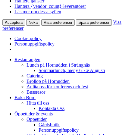
Hantera tjänster
Hantera {vendor_count}-leverantörer
Läs mer om dessa syften
Visa
Acceptera
Neka
Visa preferenser
Spara preferenser
preferenser
Cookie-policy
Personuppgiftspolicy
Restaurangen
Lunch på Hornudden i Strängnäs
Sommarlunch, meny 6-7:e Augusti
Catering
Bröllop på Hornudden
Anlita oss för konferens och fest
Bussresor
Boka Bord
Hitta till oss
Kontakta Oss
Öppettider & events
Öppettider
Gårdsbutik
Personuppgiftspolicy