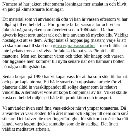
Numera så har jakten efter smarta lösningar mer smalat in och blivit
en jakt på klimatsmarta lösningar.
Ett material som vi använder så ofta vi kan är vassen eftersom vi har
tillgång till en hel del … Förr gjorde farfar vassmattor och vi har
faktiskt några stycken som överlevt sedan 1960-talet. De har
givetvis legat torrt under tak och inte använts så mycket alls. Väldigt
nostalgiskt att se dem. Ärligt talat så hoppas jag (nästan) varje år att
vi ska komma till skott och
göra egna vassmattor
– men hittills har
inte lyckats trots att vi vissa år faktiskt kapat vass för att ha till
mattorna. Men sen kommer våren och tiden blir knapp och vassen
blir liggande men kommer till nytta senare när den hamnar i botten
på några odlingsbäddar.
Sedan början på 1990 har vi kapat vass för att ha som stöd till tomat-
och paprikaplantorna. Ett både smart och uppskattat arbete för vi
planerar alltid in vassklippandet till soliga dagar som är relativt
vindstilla. Alternativet vore att köpa blompinnar av trä. Vilket skulle
kosta en hel del miljö sett både till produktion och transport.
Vi använder även små fina vass-stickor när vi ympar tomaterna. Då
använder vi vass-stöden från året innan och klipper till dem som små
stickor. Det kräver lite mer fingerfärdighet för stickorna måste ha rätt
längd, vara lagom tjocka samtidigt som de är stadiga. Det är ett
väldigt meditativt arbete;).