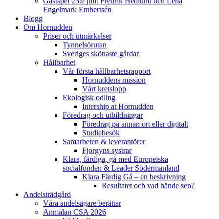
Gästspel 25:e juli: Fredrik Hedlund och Lena
Engelmark Embertsén
Blogg
Om Hornudden
Priser och utmärkelser
Tynnelsörutan
Sveriges skönaste gårdar
Hållbarhet
Vår första hållbarhetsrapport
Hornuddens mission
Vårt kretslopp
Ekologisk odling
Intership at Hornudden
Föredrag och utbildningar
Föredrag på annan ort eller digitalt
Studiebesök
Samarbeten & leverantörer
Fjorgyns systrar
Klara, färdiga, gå med Europeiska
socialfonden & Leader Södermanland
Klara Färdig Gå – en beskrivning
Resultatet och vad hände sen?
Andelsträdgård
Våra andelsägare berättar
Anmälan CSA 2026