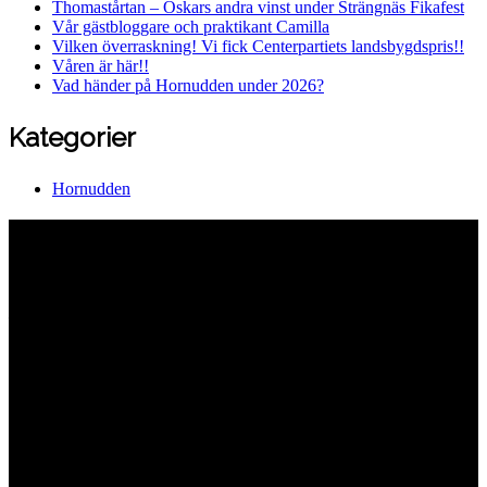
Thomastårtan – Oskars andra vinst under Strängnäs Fikafest
Vår gästbloggare och praktikant Camilla
Vilken överraskning! Vi fick Centerpartiets landsbygdspris!!
Våren är här!!
Vad händer på Hornudden under 2026?
Kategorier
Hornudden
Hornuddens trädgård
Aspö Hornudden
645 93 Strängnäs
E-post
kontakt@hornudden.net
Telefon
0152–326 18
Swish
1236948244
Org.nr
570128–1627
Ekologisk odling med restaurang och
andelsträdgård