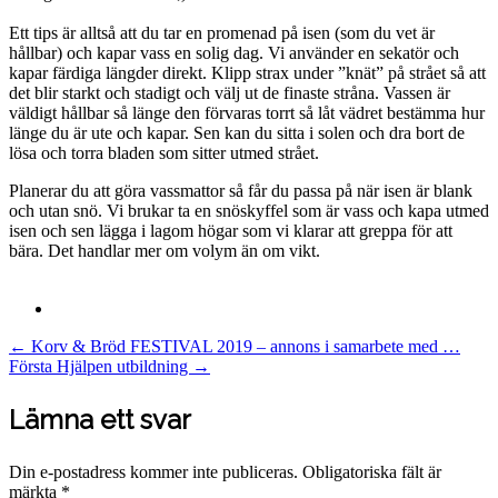
Ett tips är alltså att du tar en promenad på isen (som du vet är
hållbar) och kapar vass en solig dag. Vi använder en sekatör och
kapar färdiga längder direkt. Klipp strax under ”knät” på strået så att
det blir starkt och stadigt och välj ut de finaste stråna. Vassen är
väldigt hållbar så länge den förvaras torrt så låt vädret bestämma hur
länge du är ute och kapar. Sen kan du sitta i solen och dra bort de
lösa och torra bladen som sitter utmed strået.
Planerar du att göra vassmattor så får du passa på när isen är blank
och utan snö. Vi brukar ta en snöskyffel som är vass och kapa utmed
isen och sen lägga i lagom högar som vi klarar att greppa för att
bära. Det handlar mer om volym än om vikt.
Post
←
Korv & Bröd FESTIVAL 2019 – annons i samarbete med …
Första Hjälpen utbildning
→
navigation
Lämna ett svar
Din e-postadress kommer inte publiceras.
Obligatoriska fält är
märkta
*